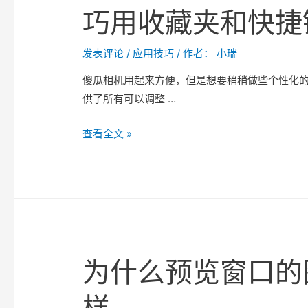
巧用收藏夹和快捷
享
发表评论
/
应用技巧
/ 作者：
小瑞
傻瓜相机用起来方便，但是想要稍稍做些个性化
供了所有可以调整 …
巧
查看全文 »
用
收
藏
夹
和
快
为什么预览窗口的
捷
键
样