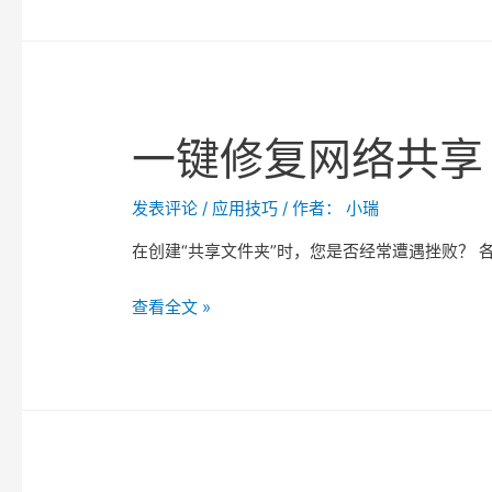
重
打
印
功
一键修复网络共享
能
发表评论
/
应用技巧
/ 作者：
小瑞
在创建“共享文件夹”时，您是否经常遭遇挫败？ 各种
一
查看全文 »
键
修
复
网
络
共