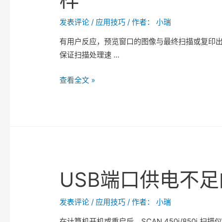
发表评论
/
应用技巧
/ 作者：
小瑞
有用户反应，预览窗口的图像与最终扫描或复印出
保证扫描处理速 …
为
查看全文 »
什
么
预
览
窗
口
USB端口供电不
的
图
像
发表评论
/
应用技巧
/ 作者：
小瑞
与
在计算机开机或重启后，SCAN 450i/850i 