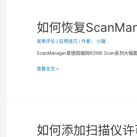
如何恢复ScanMa
发表评论
/
应用技巧
/ 作者：
小瑞
ScanManager是德国瑞网ROWE Scan系列大幅面
如
查看全文 »
何
恢
复
ScanManager
的
用
如何添加扫描仪许
户
设