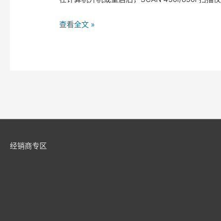
最
终
USB
查看全文 »
图
端
像
口
不
供
一
电
样
不
足
的
解
决
经销商专区
方
法