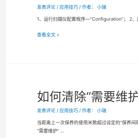
置
发表评论
/
应用技巧
/ 作者：
小瑞
1、运行扫描仪配置程序—”Configuration”； 2
如
查看全文 »
何
添
加
扫
描
仪
如何清除“需要维
许
可
证
发表评论
/
应用技巧
/ 作者：
小瑞
当距离上一次保养的使用米数超过设定的“保养间
“需要维护” …