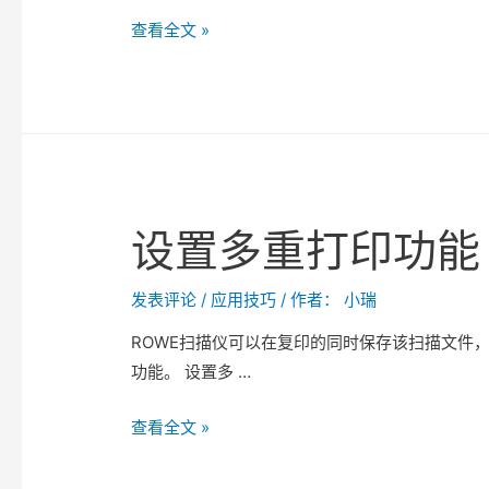
如
查看全文 »
何
清
除
“需
要
维
设置多重打印功能
护”
的
提
发表评论
/
应用技巧
/ 作者：
小瑞
示
ROWE扫描仪可以在复印的同时保存该扫描文件
信
功能。 设置多 …
息
设
查看全文 »
置
多